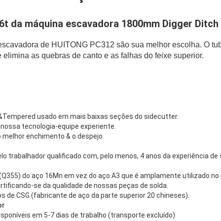
6t da máquina escavadora 1800mm Digger Ditch
scavadora de HUITONG PC312 são sua melhor escolha. O tubo 
 elimina as quebras de canto e as falhas do feixe superior.
&Tempered usado em mais baixas seções do sidecutter.
or nossa tecnologia-equipe experiente.
 o melhor enchimento & o despejo.
elo trabalhador qualificado com, pelo menos, 4 anos da experiência de
do (Q355) do aço 16Mn em vez do aço A3 que é amplamente utilizado n
ertificando-se da qualidade de nossas peças de solda.
s de CSG (fabricante de aço da parte superior 20 chineses).
or
sponíveis em 5-7 dias de trabalho (transporte excluído)