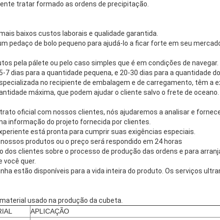
ente tratar formado as ordens de precipitação.
mais baixos custos laborais e qualidade garantida.
 pedaço de bolo pequeno para ajudá-lo a ficar forte em seu mercad
os pela pálete ou pelo caso simples que é em condições de navegar.
 5-7 dias para a quantidade pequena, e 20-30 dias para a quantidade do
pecializada no recipiente de embalagem e de carregamento, têm a ex
antidade máxima, que podem ajudar o cliente salvo o frete de oceano.
rato oficial com nossos clientes, nós ajudaremos a analisar e fornece
 informação do projeto fornecida por clientes.
xperiente está pronta para cumprir suas exigências especiais.
 a nossos produtos ou o preço será respondido em 24 horas
 dos clientes sobre o processo de produção das ordens e para arranja
e você quer.
linha estão disponíveis para a vida inteira do produto. Os serviços ult
 material usado na produção da cubeta.
IAL
APLICAÇÃO