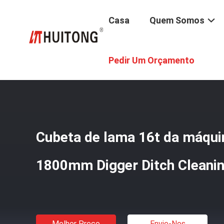
Casa
Quem Somos
Casa
/
Produtos
/
Cubeta De Cavadura Da Máquina Esca
Pedir Um Orçamento
Cubeta de lama 16t da máqui
1800mm Digger Ditch Cleani
Melhor Preço
Envie-Nos