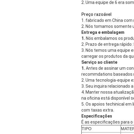
2. Uma equipe de 6 era som
Preço razoável
1. fabricado em China com 
2. Nós tomamos somente um
Entrega e embalagem
1.
Nós embalamos os produt
2. Prazo de entrega rápido:
3. Nós temos uma equipe es
carregar os produtos da qu
Serviço ao cliente
1.
Antes de assinar um cont
recommdations baseados na
2. Uma tecnologia-equipe e
3. Seu inquira relacionado
4. Manter nossa atualização
na oficina está disponível s
5. Os apoios techinical em 
com taxas extra.
Especificações
É as especificações para o
TIPO
MATER