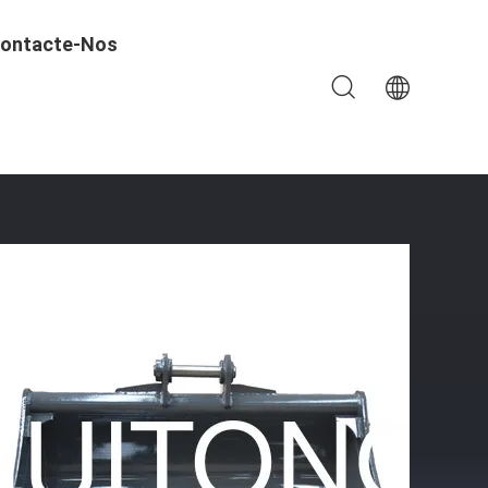
ontacte-Nos
Ditch Cleaning Buckets