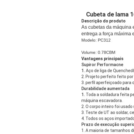
Cubeta de lama 1
Descrição do produto
As cubetas da máquina e
entrega a força máxima e
Modelo: PC312
Volume: 0.78CBM
Vantagens principais
Supiror Performacne
1.
Aço de liga de Quenched
2. Projeto perfeito feito p
3. perfil aperfeiçoado para
Durabilidade aumentada
1.
Toda a soldadura feita p
máquina escavadora.
2. O corpo inteiro foi usa
3. Teste de UT ao soldar, c
4. Todos os aços importado
Prazo de execução superi
1. A maioria de tamanhos di