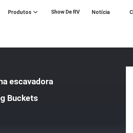
Show De RV
Produtos
Notícia
C
vadora
/
Cubeta De Lama 16t Da Máquina Escavadora 1800mm Digger 
na escavadora
ng Buckets