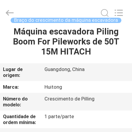
2026
Guangzhou
Huitong
Machinery
Co.,
Braço do crescimento da máquina escavadora
Ltd..
All
Máquina escavadora Piling
PARA
Rights
Reserved.
Boom For Pileworks de 50T
CASA
15M HITACH
PRODUTOS
Lugar de
Guangdong, China
origem:
ESPETÁCULO
VR
Marca:
Huitong
Número do
Crescimento de Pilling
modelo:
SOBRE
NÓS
Quantidade de
1 parte/parte
ordem mínima: