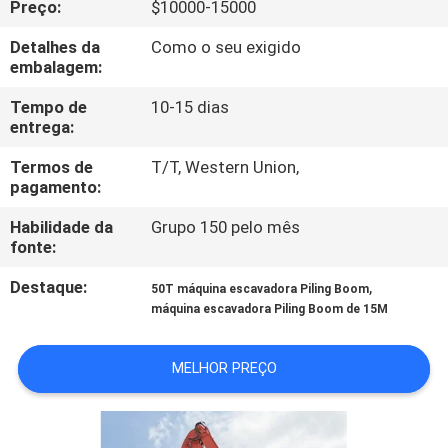
Preço:
$10000-15000
VISITA
À
Detalhes da
Como o seu exigido
embalagem:
FÁBRICA
Tempo de
10-15 dias
entrega:
CONTROLE
Termos de
T/T, Western Union,
DE
pagamento:
QUALIDADE
Habilidade da
Grupo 150 pelo mês
fonte:
NOTÍCIAS
Destaque:
,
50T máquina escavadora Piling Boom
máquina escavadora Piling Boom de 15M
SOLICITE UM
MELHOR PREÇO
ORÇAMENTO
MAPA