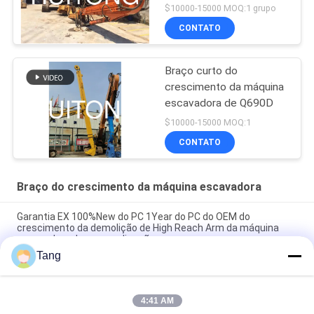
$10000-15000 MOQ:1 grupo
CONTATO
Braço curto do
crescimento da máquina
escavadora de Q690D
$10000-15000 MOQ:1
CONTATO
Braço do crescimento da máquina escavadora
Garantia EX 100%New do PC 1Year do PC do OEM do
crescimento da demolição de High Reach Arm da máquina
escavadora da personalização
Tang
Crescimento longo do alcance do acessório da construção
para a pilha de folha da condução de pilha
4:41 AM
Braço longo do crescimento do alcance da personalização