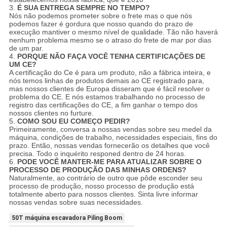
3.
É SUA ENTREGA SEMPRE NO TEMPO?
Nós não podemos prometer sobre o frete mas o que nós
podemos fazer é gordura que nosso quando do prazo de
execução mantiver o mesmo nível de qualidade. Tão não haverá
nenhum problema mesmo se o atraso do frete de mar por dias
de um par.
4.
PORQUE NÃO FAÇA VOCÊ TENHA CERTIFICAÇÕES DE
UM CE?
A certificação do Ce é para um produto, não a fábrica inteira, e
nós temos linhas de produtos demais ao CE registrado para,
mas nossos clientes de Europa disseram que é fácil resolver o
problema do CE. E nós estamos trabalhando no processo de
registro das certificações do CE, a fim ganhar o tempo dos
nossos clientes no furture.
5.
COMO SOU EU COMEÇO PEDIR?
Primeiramente, conversa a nossas vendas sobre seu medel da
máquina, condições de trabalho, necessidades especiais, fins do
prazo. Então, nossas vendas fornecerão os detalhes que você
precisa. Todo o inquérito responed dentro de 24 horas.
6.
PODE VOCÊ MANTER-ME PARA ATUALIZAR SOBRE O
PROCESSO DE PRODUÇÃO DAS MINHAS ORDENS?
Naturalmente, ao contrário de outro que pôde esconder seu
processo de produção, nosso processo de produção está
totalmente aberto para nossos clientes. Sinta livre informar
nossas vendas sobre suas necessidades.
50T máquina escavadora Piling Boom