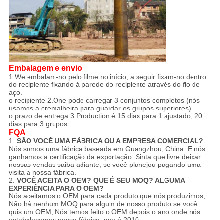
Embalagem e envio
1.We embalam-no pelo filme no início, a seguir fixam-no dentro
do recipiente fixando à parede do recipiente através do fio de
aço.
o recipiente 2.One pode carregar 3 conjuntos completos (nós
usamos a cremalheira para guardar os grupos superiores).
o prazo de entrega 3.Production é 15 dias para 1 ajustado, 20
dias para 3 grupos.
FQA
1.
SÃO VOCÊ UMA FÁBRICA OU A EMPRESA COMERCIAL?
Nós somos uma fábrica baseada em Guangzhou, China. E nós
ganhamos a certificação da exportação. Sinta que livre deixar
nossas vendas saiba adiante, se você planejou pagando uma
visita a nossa fábrica.
2.
VOCÊ ACEITA O OEM? QUE É SEU MOQ? ALGUMA
EXPERIÊNCIA PARA O OEM?
Nós aceitamos o OEM para cada produto que nós produzimos;
Não há nenhum MOQ para algum de nosso produto se você
quis um OEM; Nós temos feito o OEM depois o ano onde nós
estabelecemos nossa fábrica, que é 2010