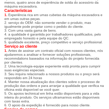
menos, quatro anos de experiência de solda do acessório da
máquina escavadora.
Características
1.
Experiência rica em umas cubetas da máquina escavadora e
em umas outras peças.
2. serviço do OEM: não somente vender o produto, mas
igualmente pode projetar como o pedido do cliente.
3. Com uma vasta gama de bens.
4. a qualidade é garantida por trabalhadores qualificados, pelo
empregado honesto e pela equipe do QC.
5. qualidade excelente, preço competitivo e serviço profissional.
Serviço ao cliente
1.
Antes de assinar um contrato oficial com nossos clientes, nós
ajudaremos a analisar e fornecer soluções profissionais,
recommdations baseados na informação do projeto fornecida
por clientes.
2. Uma tecnologia-equipe experiente está pronta para cumprir
suas exigências especiais.
3. Seu inquira relacionado a nossos produtos ou o preço será
respondido em 24 horas
4. Manter nossa atualização dos clientes sobre o processo de
produção das ordens e para arranjar a qualidade que verifica na
oficina está disponível se você quer.
5. Os apoios techinical em linha estão disponíveis para a vida
inteira do produto. Os serviços ultramarinos estão disponíveis
com taxas extra.
6. O apoio da expedição é fornecido para nosso cliente.