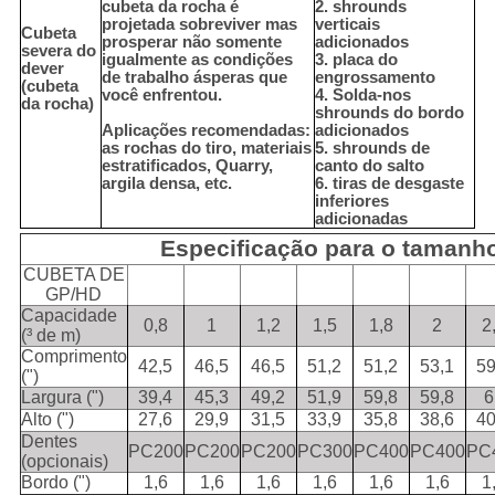
cubeta da rocha é
2. shrounds
projetada sobreviver mas
verticais
Cubeta
prosperar não somente
adicionados
severa do
igualmente as condições
3. placa do
dever
de trabalho ásperas que
engrossamento
(cubeta
você enfrentou.
4. Solda-nos
da rocha)
shrounds do bordo
Aplicações recomendadas:
adicionados
as rochas do tiro, materiais
5. shrounds de
estratificados, Quarry,
canto do salto
argila densa, etc.
6. tiras de desgaste
inferiores
adicionadas
Especificação para o tamanh
CUBETA DE
GP/HD
Capacidade
0,8
1
1,2
1,5
1,8
2
2
(³ de m)
Comprimento
42,5
46,5
46,5
51,2
51,2
53,1
59
(")
Largura (")
39,4
45,3
49,2
51,9
59,8
59,8
6
Alto (")
27,6
29,9
31,5
33,9
35,8
38,6
40
Dentes
PC200
PC200
PC200
PC300
PC400
PC400
PC
(opcionais)
Bordo (")
1,6
1,6
1,6
1,6
1,6
1,6
1