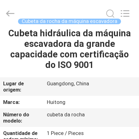
2025
Guangzhou
Huitong
Machinery
Co.,
Cubeta da rocha da máquina escavadora
Ltd..
All
Cubeta hidráulica da máquina
PARA
Rights
Reserved.
escavadora da grande
CASA
capacidade com certificação
PRODUTOS
do ISO 9001
ESPETÁCULO
Lugar de
Guangdong, China
origem:
VR
Marca:
Huitong
SOBRE
Número do
cubeta da rocha
modelo:
NÓS
Quantidade de
1 Piece / Pieces