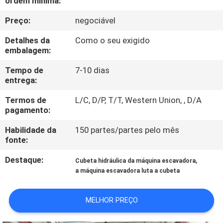
ordem mínima:
VISITA
Preço:
negociável
À
FÁBRICA
Detalhes da
Como o seu exigido
embalagem:
CONTROLE
Tempo de
7-10 dias
entrega:
DE
Termos de
L/C, D/P, T/T, Western Union, , D/A
QUALIDADE
pagamento:
Habilidade da
150 partes/partes pelo mês
NOTÍCIAS
fonte:
Destaque:
,
Cubeta hidráulica da máquina escavadora
SOLICITE UM
a máquina escavadora luta a cubeta
ORÇAMENTO
MELHOR PREÇO
MAPA