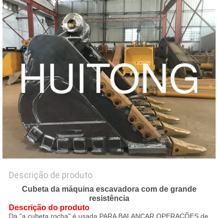
DO
SITE
POLÍTICA
DE
PRIVACIDADE
Descrição de produto
Cubeta da máquina escavadora com de grande
resistência
Descrição do produto
Da “a cubeta rocha” é usada PARA BALANÇAR OPERAÇÕES de