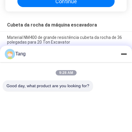
Continue
Cubeta da rocha da máquina escavadora
Material NM400 de grande resistência cubeta da rocha de 36
polegadas para 20 Ton Excavator
Tang
Cubeta de grande resistência da rocha da máquina
escavadora, padrão do nacional da cubeta de escavação da
máquina escavadora
9:28 AM
Máquina escavadora Rock Bucket With da esteira rolante de
Q345B garantia de 1 ano
Good day, what product are you looking for?
Categorias populares
Todos
Cubeta Da Rocha Da 
Cubeta Resistente 
Máquina Escavadora
Da Máquina 
Escavadora
Cubeta Do 
Crescimento Longo 