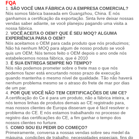
FQA
1.
SÃO VOCÊ UMA FÁBRICA OU A EMPRESA COMERCIAL?
Nós somos fábrica baseada em Guangzhou, China. E nós
ganhamos a certificação da exportação. Sinta livre deixar nossas
vendas saber adiante, se você planejou pagando uma visita a
nossa fábrica.
2.
VOCÊ ACEITA O OEM? QUE É SEU MOQ? ALGUMA
EXPERIÊNCIA PARA O OEM?
Nós aceitamos o OEM para cada produto que nós produzimos;
Não há nenhum MOQ para algum de nosso produto se você
quis um OEM; Nós temos feito o OEM depois o ano onde nós
estabelecemos nossa fábrica, que é 2010
3.
É SUA ENTREGA SEMPRE NO TEMPO?
Nós não podemos prometer sobre o frete mas o que nós
podemos fazer está encurtando nosso prazo de execução
quando mantenha o mesmo nível de qualidade. Tão não haverá
nenhum problema mesmo se o atraso do frete de mar por dias
de um par.
4.
POR QUE VOCÊ NÃO TEM CERTIFICAÇÕES DE UM CE?
A certificação do Ce é para um produto, não a fábrica inteira, e
nós temos linhas de produtos demais ao CE registrado para,
mas nossos clientes de Europa disseram que é fácil resolver o
problema do CE. E nós estamos trabalhando no processo de
registro das certificações do CE, a fim ganhar o tempo dos
nossos clientes no furture.
5.
COMO SOU EU PEDIR DO COMEÇO?
Primeiramente, conversa a nossas vendas sobre seu medel da
máquina, condições de trabalho, necessidades especiais, fins do