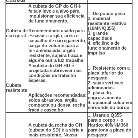
A cubeta do GP do GH é
feita a leve e a alvo para
1.
De pouco peso
impulsionar sua eficiência
2. material
de funcionamento.
resistente relativo
(16MN/Q355)
Cubeta de
Recomendado usado para
3. grande
uso geral
escavar a argila, areia e
capacidade
cascalho de carregamento,
4. eficiência de
carga do volume para a
funcionamento de
terra embalada, argila
impulso
resistente, sujeira fraca e
alguma outra luz trabalha
A cubeta do GH HD é
1.
Resistente com a
projetada sobreviver nas
placa inferior do
condições de trabalho
desgaste
ásperas.
2. saias verticais
Cubeta
adicionadas
resistente
3. placa do
Aplicações recomendadas:
engrossamento
solos abrasivos, argila
4. opcional solda-em
compacta ou densa, rocha
shrounds do bordo
fraca e cascalho
1.
Usando Q355
para o corpo + o
A cubeta da rocha do GH
Hardox 400/NM360
(cubeta do SD) é a série a
para toda a placa do
mais resistente. Nossa
desgaste