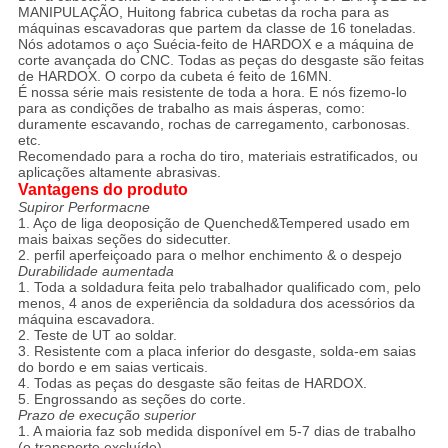
MANIPULAÇÃO, Huitong fabrica cubetas da rocha para as
máquinas escavadoras que partem da classe de 16 toneladas.
Nós adotamos o aço Suécia-feito de HARDOX e a máquina de
corte avançada do CNC. Todas as peças do desgaste são feitas
de HARDOX. O corpo da cubeta é feito de 16MN.
É nossa série mais resistente de toda a hora. E nós fizemo-lo
para as condições de trabalho as mais ásperas, como:
duramente escavando, rochas de carregamento, carbonosas.
etc.
Recomendado para a rocha do tiro, materiais estratificados, ou
aplicações altamente abrasivas.
Vantagens do produto
Supiror Performacne
1. Aço de liga deoposição de Quenched&Tempered usado em
mais baixas seções do sidecutter.
2. perfil aperfeiçoado para o melhor enchimento & o despejo
Durabilidade aumentada
1. Toda a soldadura feita pelo trabalhador qualificado com, pelo
menos, 4 anos de experiência da soldadura dos acessórios da
máquina escavadora.
2. Teste de UT ao soldar.
3. Resistente com a placa inferior do desgaste, solda-em saias
do bordo e em saias verticais.
4. Todas as peças do desgaste são feitas de HARDOX.
5. Engrossando as seções do corte.
Prazo de execução superior
1. A maioria faz sob medida disponível em 5-7 dias de trabalho
(o transporte excluído)