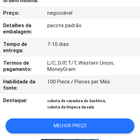
ordem mínima:
VISITA
Preço:
negociável
À
FÁBRICA
Detalhes da
pacote padrão
embalagem:
CONTROLE
Tempo de
7-10 dias
entrega:
DE
Termos de
L/C, D/P, T/T, Western Union,
QUALIDADE
pagamento:
MoneyGram
Habilidade da
100 Piece / Pieces per Mês
NOTÍCIAS
fonte:
Destaque:
,
cubeta de cavadura do backhoe
SOLICITE UM
cubeta da limpeza da vala
ORÇAMENTO
MELHOR PREÇO
MAPA