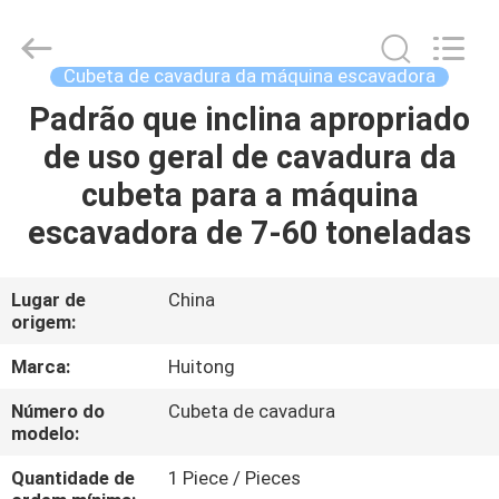
2025
Guangzhou
Huitong
Machinery
Co.,
Cubeta de cavadura da máquina escavadora
Ltd..
All
Padrão que inclina apropriado
PARA
Rights
Reserved.
de uso geral de cavadura da
CASA
cubeta para a máquina
PRODUTOS
escavadora de 7-60 toneladas
ESPETÁCULO
Lugar de
China
origem:
VR
Marca:
Huitong
SOBRE
Número do
Cubeta de cavadura
modelo:
NÓS
Quantidade de
1 Piece / Pieces