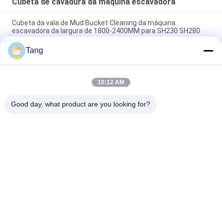
Cubeta de cavadura da máquina escavadora
Cubeta da vala de Mud Bucket Cleaning da máquina
escavadora da largura de 1800-2400MM para SH230 SH280
Tang
Cubeta resistente de Ditching Bucket Cleaning da máquina
escavadora da operação flexível por atacado para a máquina
escavadora Parts From China
10:12 AM
Cubeta de lama 16t da máquina escavadora 1800mm Digger
Ditch Cleaning Buckets
Good day, what product are you looking for?
Categorias populares
Todos
Cubeta Da Rocha Da 
Cubeta Resistente 
Máquina Escavadora
Da Máquina 
Escavadora
Cubeta Do 
Crescimento Longo 
Esqueleto Da 
Do Alcance Da 
Máquina Escavadora
Máquina Escavadora
Excavadora 
Máquina 
Cortadora De 
Escavadora General 