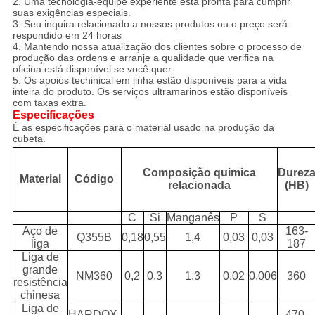
2. Uma tecnologia-equipe experiente está pronta para cumprir
suas exigências especiais.
3. Seu inquira relacionado a nossos produtos ou o preço será
respondido em 24 horas
4. Mantendo nossa atualização dos clientes sobre o processo de
produção das ordens e arranje a qualidade que verifica na
oficina está disponível se você quer.
5. Os apoios techinical em linha estão disponíveis para a vida
inteira do produto. Os serviços ultramarinos estão disponíveis
com taxas extra.
Especificações
É as especificações para o material usado na produção da
cubeta.
Composição quimica
Durez
Material
Código
relacionada
(HB)
C
Si
Manganês
P
S
Aço de
163-
Q355B
0,18
0,55
1,4
0,03
0,03
liga
187
Liga de
grande
NM360
0,2
0,3
1,3
0,02
0,006
360
resistência
chinesa
Liga de
HARDOX-
470-