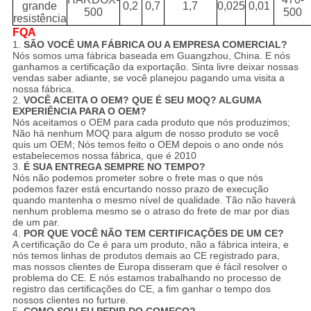
grande
0,2
0,7
1,7
0,025
0,01
500
500
resistência
FQA
1.
SÃO VOCÊ UMA FÁBRICA OU A EMPRESA COMERCIAL?
Nós somos uma fábrica baseada em Guangzhou, China. E nós
ganhamos a certificação da exportação. Sinta livre deixar nossas
vendas saber adiante, se você planejou pagando uma visita a
nossa fábrica.
2.
VOCÊ ACEITA O OEM? QUE É SEU MOQ? ALGUMA
EXPERIÊNCIA PARA O OEM?
Nós aceitamos o OEM para cada produto que nós produzimos;
Não há nenhum MOQ para algum de nosso produto se você
quis um OEM; Nós temos feito o OEM depois o ano onde nós
estabelecemos nossa fábrica, que é 2010
3.
É SUA ENTREGA SEMPRE NO TEMPO?
Nós não podemos prometer sobre o frete mas o que nós
podemos fazer está encurtando nosso prazo de execução
quando mantenha o mesmo nível de qualidade. Tão não haverá
nenhum problema mesmo se o atraso do frete de mar por dias
de um par.
4.
POR QUE VOCÊ NÃO TEM CERTIFICAÇÕES DE UM CE?
A certificação do Ce é para um produto, não a fábrica inteira, e
nós temos linhas de produtos demais ao CE registrado para,
mas nossos clientes de Europa disseram que é fácil resolver o
problema do CE. E nós estamos trabalhando no processo de
registro das certificações do CE, a fim ganhar o tempo dos
nossos clientes no furture.