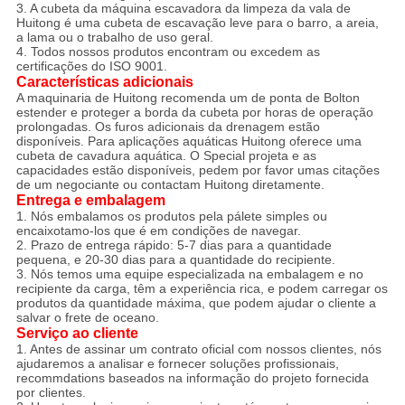
3. A cubeta da máquina escavadora da limpeza da vala de
Huitong é uma cubeta de escavação leve para o barro, a areia,
a lama ou o trabalho de uso geral.
4. Todos nossos produtos encontram ou excedem as
certificações do ISO 9001.
Características adicionais
A maquinaria de Huitong recomenda um de ponta de Bolton
estender e proteger a borda da cubeta por horas de operação
prolongadas. Os furos adicionais da drenagem estão
disponíveis. Para aplicações aquáticas Huitong oferece uma
cubeta de cavadura aquática. O Special projeta e as
capacidades estão disponíveis, pedem por favor umas citações
de um negociante ou contactam Huitong diretamente.
Entrega e embalagem
1. Nós embalamos os produtos pela pálete simples ou
encaixotamo-los que é em condições de navegar.
2. Prazo de entrega rápido: 5-7 dias para a quantidade
pequena, e 20-30 dias para a quantidade do recipiente.
3. Nós temos uma equipe especializada na embalagem e no
recipiente da carga, têm a experiência rica, e podem carregar os
produtos da quantidade máxima, que podem ajudar o cliente a
salvar o frete de oceano.
Serviço ao cliente
1. Antes de assinar um contrato oficial com nossos clientes, nós
ajudaremos a analisar e fornecer soluções profissionais,
recommdations baseados na informação do projeto fornecida
por clientes.